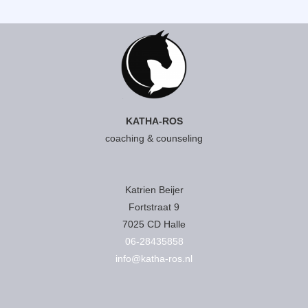
KATHA-ROS
coaching & counseling
Katrien Beijer
Fortstraat 9
7025 CD Halle
06-28435858
info@katha-ros.nl