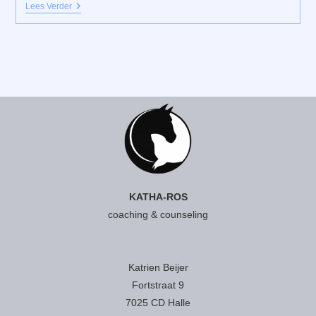
Systemische
Lees Verder
Opstellingen
Met
Paarden:
Bron
Van
Kennis
En
Wijsheid
KATHA-ROS
coaching & counseling
Katrien Beijer
Fortstraat 9
7025 CD Halle