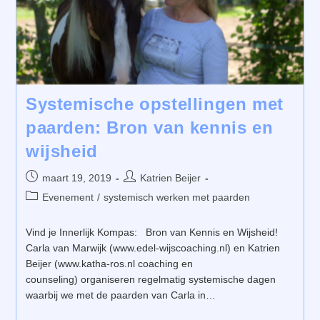
Systemische opstellingen met
paarden: Bron van kennis en
wijsheid
Bericht
Bericht
maart 19, 2019
Katrien Beijer
gepubliceerd
auteur:
Berichtcategorie:
Evenement
/
systemisch werken met paarden
op:
Vind je Innerlijk Kompas: Bron van Kennis en Wijsheid!
Carla van Marwijk (www.edel-wijscoaching.nl) en Katrien
Beijer (www.katha-ros.nl coaching en
counseling) organiseren regelmatig systemische dagen
waarbij we met de paarden van Carla in…