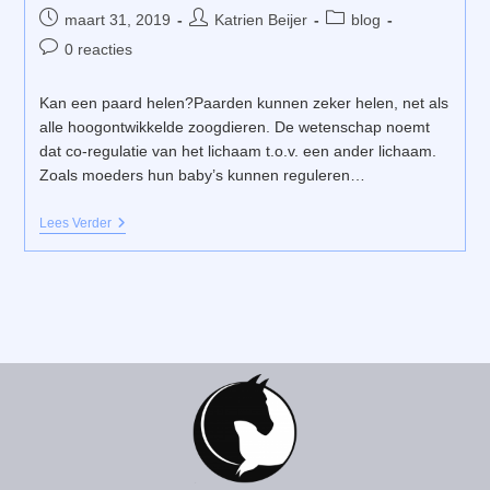
Bericht
Bericht
Berichtcategorie:
maart 31, 2019
Katrien Beijer
blog
gepubliceerd
auteur:
Bericht
0 reacties
op:
reacties:
Kan een paard helen?Paarden kunnen zeker helen, net als
alle hoogontwikkelde zoogdieren. De wetenschap noemt
dat co-regulatie van het lichaam t.o.v. een ander lichaam.
Zoals moeders hun baby’s kunnen reguleren…
Kunnen
Lees Verder
Paarden
Helen?