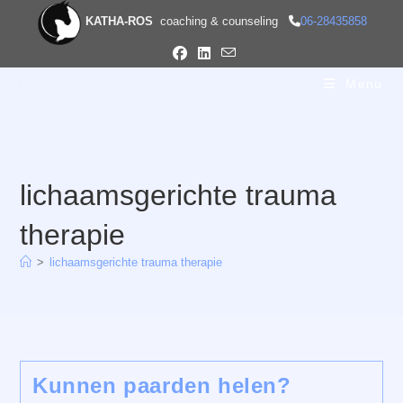
Ga
KATHA-ROS
coaching & counseling
06-28435858
naar
inhoud
Menu
lichaamsgerichte trauma
therapie
>
lichaamsgerichte trauma therapie
Kunnen paarden helen?